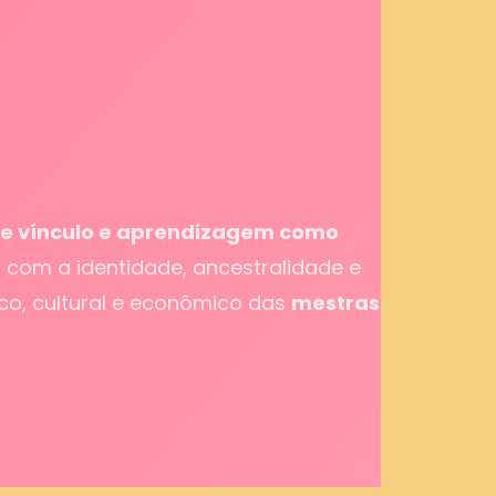
 de vínculo e aprendizagem como
om a identidade, ancestralidade e
ico, cultural e econômico das
mestras